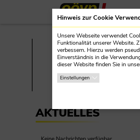
Direkt zur Hauptnavigation springen
Direkt zum Inhalt springen
Teilorganisationen
Team
Hinweis zur Cookie Verwen
GEMEINDEPARTEIVORSTAND
JVP
Unsere Webseite verwendet Cookie
GEMEINDERAT
FRAUEN IN DER ÖVP
Funktionalität unserer Website. 
verbessern. Hierzu werden pseu
BAUERNBUND
Einverständnis in die Verwendung
dieser Website finden Sie in unse
ÖAAB
TEAM
J
Einstellungen
WIRTSCHAFTSBUND
SENIORENBUND
AKTUELLES
Keine Nachrichten verfügbar.