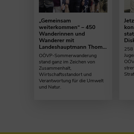
„Gemeinsam
Jet
weiterkommen“ – 450
kon
Wanderinnen und
sta
Wanderer mit
Dis
Landeshauptmann Thom…
258 
Juge
OÖVP-Sommerwanderung
OÖVP
stand ganz im Zeichen von
stre
Zusammenhalt,
Stra
Wirtschaftsstandort und
Verantwortung für die Umwelt
und Natur.