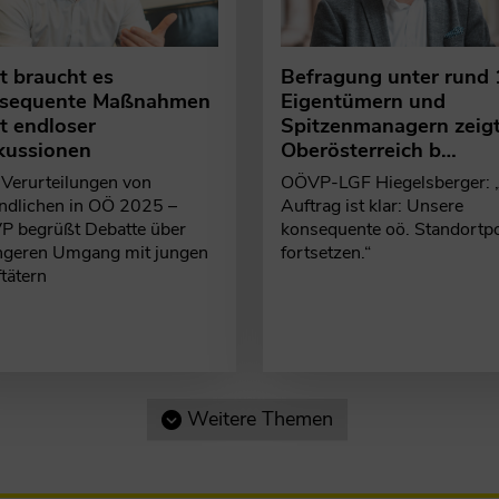
Befragung unter rund
zt braucht es
Eigentümern und
sequente Maßnahmen
Spitzenmanagern zeigt
tt endloser
Oberösterreich b…
kussionen
OÖVP-LGF Hiegelsberger: 
Verurteilungen von
Auftrag ist klar: Unsere
ndlichen in OÖ 2025 –
konsequente oö. Standortpol
 begrüßt Debatte über
fortsetzen.“
ngeren Umgang mit jungen
ftätern
Weitere Themen